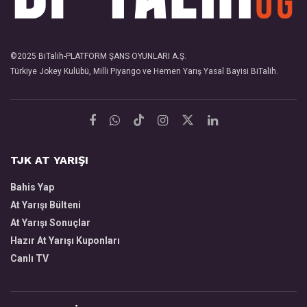
©2025
BiTalih
-PLATFORM ŞANS OYUNLARI A.Ş.
Türkiye Jokey Kulübü, Milli Piyango ve Hemen Yarış Yasal Bayisi
BiTalih
.
TJK AT YARIŞI
Bahis Yap
At Yarışı Bülteni
At Yarışı Sonuçlar
Hazır At Yarışı Kuponları
Canlı TV