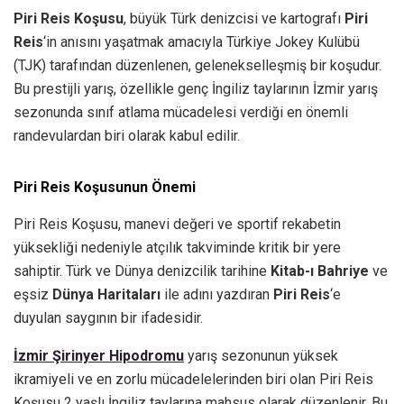
Piri Reis Koşusu
, büyük Türk denizcisi ve kartografı
Piri
Reis
‘in anısını yaşatmak amacıyla Türkiye Jokey Kulübü
(TJK) tarafından düzenlenen, gelenekselleşmiş bir koşudur.
Bu prestijli yarış, özellikle genç İngiliz taylarının İzmir yarış
sezonunda sınıf atlama mücadelesi verdiği en önemli
randevulardan biri olarak kabul edilir.
Piri Reis Koşusunun Önemi
Piri Reis Koşusu, manevi değeri ve sportif rekabetin
yüksekliği nedeniyle atçılık takviminde kritik bir yere
sahiptir. Türk ve Dünya denizcilik tarihine
Kitab-ı Bahriye
ve
eşsiz
Dünya Haritaları
ile adını yazdıran
Piri Reis
‘e
duyulan saygının bir ifadesidir.
İzmir Şirinyer Hipodromu
yarış sezonunun yüksek
ikramiyeli ve en zorlu mücadelelerinden biri olan Piri Reis
Koşusu 2 yaşlı İngiliz taylarına mahsus olarak düzenlenir. Bu,