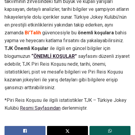
takviminin zirvesindeki tüm büyük ve kupalı yarışları
kapsayan, detaylı analizler, tarihi bilgiler ve şampiyon atların
hikayeleriyle dolu içerikler sunar. Türkiye Jokey Kulübü’nün
en prestijli etkinliklerini yakından takip ederken, aynı
zamanda
Bi’Talih
güvencesiyle bu
önemli koşulara
bahis
yapma ve heyecanı katlama fırsatını da yakalayabilirsiniz.
TJK Önemli Koşular
ile ilgili en güncel bilgiler için
blogumuzun
“
ÖNEMLİ KOŞULAR
”
sayfasını düzenli ziyaret
edebilir, TJK Piri Reis Koşusu nedir, tarihi, önemi,
istatistikleri, pist ve mesafe bilgileri ve Piri Reis Koşusu
kazanan jokeyleri ile yarış detayları gibi bilgilere erişip
şansınızı arttırabilirsiniz.
*Piri Reis Koşusu ile ilgili istatistikler TJK – Türkiye Jokey
Kulübü
Resmi Sayfasından
derlenmiştir.