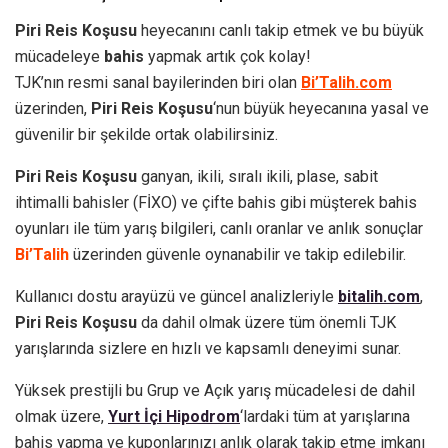
Piri Reis Koşusu
heyecanını canlı takip etmek ve bu büyük
mücadeleye
bahis
yapmak artık çok kolay!
TJK’nın resmi sanal bayilerinden biri olan
Bi’Talih.com
üzerinden,
Piri Reis Koşusu
‘nun büyük heyecanına yasal ve
güvenilir bir şekilde ortak olabilirsiniz.
Piri Reis Koşusu
ganyan, ikili, sıralı ikili, plase, sabit
ihtimalli bahisler (FİXO) ve çifte bahis gibi müşterek bahis
oyunları ile tüm yarış bilgileri, canlı oranlar ve anlık sonuçlar
Bi’Talih
üzerinden güvenle oynanabilir ve takip edilebilir.
Kullanıcı dostu arayüzü ve güncel analizleriyle
bitalih.com
,
Piri Reis Koşusu
da dahil olmak üzere tüm önemli TJK
yarışlarında sizlere en hızlı ve kapsamlı deneyimi sunar.
Yüksek prestijli bu Grup ve Açık yarış mücadelesi de dahil
olmak üzere,
Yurt İçi Hipodrom
‘lardaki tüm at yarışlarına
bahis yapma ve kuponlarınızı anlık olarak takip etme imkanı