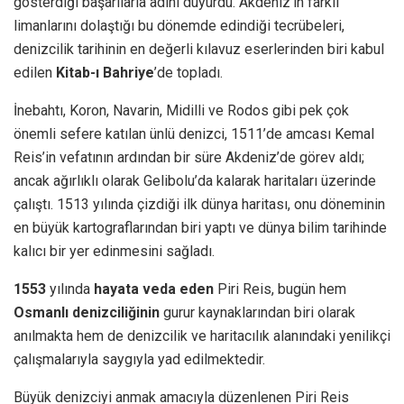
gösterdiği başarılarla adını duyurdu. Akdeniz’in farklı
limanlarını dolaştığı bu dönemde edindiği tecrübeleri,
denizcilik tarihinin en değerli kılavuz eserlerinden biri kabul
edilen
Kitab-ı Bahriye
’de topladı.
İnebahtı, Koron, Navarin, Midilli ve Rodos gibi pek çok
önemli sefere katılan ünlü denizci, 1511’de amcası Kemal
Reis’in vefatının ardından bir süre Akdeniz’de görev aldı;
ancak ağırlıklı olarak Gelibolu’da kalarak haritaları üzerinde
çalıştı. 1513 yılında çizdiği ilk dünya haritası, onu döneminin
en büyük kartograflarından biri yaptı ve dünya bilim tarihinde
kalıcı bir yer edinmesini sağladı.
1553
yılında
hayata veda eden
Piri Reis, bugün hem
Osmanlı denizciliğinin
gurur kaynaklarından biri olarak
anılmakta hem de denizcilik ve haritacılık alanındaki yenilikçi
çalışmalarıyla saygıyla yad edilmektedir.
Büyük denizciyi anmak amacıyla düzenlenen Piri Reis