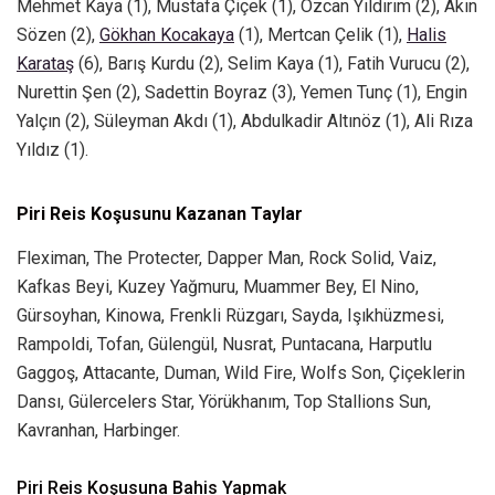
Mehmet Kaya (1), Mustafa Çiçek (1), Özcan Yıldırım (2), Akın
Sözen (2),
Gökhan Kocakaya
(1), Mertcan Çelik (1),
Halis
Karataş
(6), Barış Kurdu (2), Selim Kaya (1), Fatih Vurucu (2),
Nurettin Şen (2), Sadettin Boyraz (3), Yemen Tunç (1), Engin
Yalçın (2), Süleyman Akdı (1), Abdulkadir Altınöz (1), Ali Rıza
Yıldız (1).
Piri Reis Koşusunu Kazanan Taylar
Fleximan, The Protecter, Dapper Man, Rock Solid, Vaiz,
Kafkas Beyi, Kuzey Yağmuru, Muammer Bey, El Nino,
Gürsoyhan, Kinowa, Frenkli Rüzgarı, Sayda, Işıkhüzmesi,
Rampoldi, Tofan, Gülengül, Nusrat, Puntacana, Harputlu
Gaggoş, Attacante, Duman, Wild Fire, Wolfs Son, Çiçeklerin
Dansı, Gülercelers Star, Yörükhanım, Top Stallions Sun,
Kavranhan, Harbinger.
Piri Reis Koşusuna Bahis Yapmak