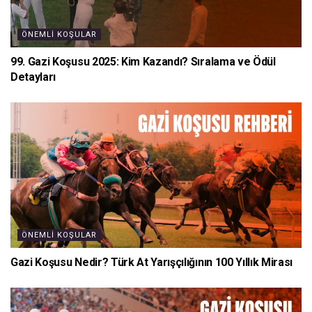
ÖNEMLI KOŞULAR
99. Gazi Koşusu 2025: Kim Kazandı? Sıralama ve Ödül
Detayları
ÖNEMLI KOŞULAR
Gazi Koşusu Nedir? Türk At Yarışçılığının 100 Yıllık Mirası