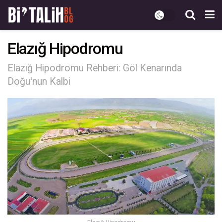
Elazığ Hipodromu
Elazığ Hipodromu Rehberi: Göl Kenarında
Doğu'nun Kalbi