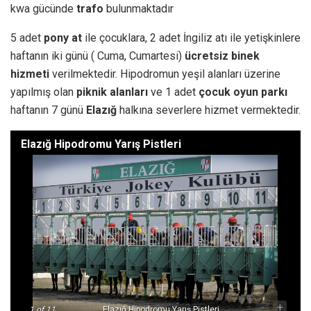
kwa gücünde
trafo
bulunmaktadır
5 adet
pony at
ile çocuklara, 2 adet İngiliz atı ile yetişkinlere
haftanın iki günü ( Cuma, Cumartesi)
ücretsiz binek
hizmeti
verilmektedir. Hipodromun yeşil alanları üzerine
yapılmış olan
piknik alanları
ve 1 adet
çocuk oyun parkı
haftanın 7 günü
Elazığ
halkına severlere hizmet vermektedir.
Elazığ Hipodromu Yarış Pistleri
-
+
1
of 11
Elazığ Hipodromu Yarış Pistleri