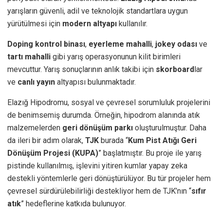
yarışların güvenli, adil ve teknolojik standartlara uygun
yürütülmesi için
modern altyapı
kullanılır.
Doping kontrol binası
,
eyerleme mahalli
,
jokey odası
ve
tartı mahalli
gibi yarış operasyonunun kilit birimleri
mevcuttur. Yarış sonuçlarının anlık takibi için
skorboard
lar
ve
canlı yayın
altyapısı bulunmaktadır.
Elazığ Hipodromu, sosyal ve çevresel sorumluluk projelerini
de benimsemiş durumda. Örneğin, hipodrom alanında atık
malzemelerden
geri dönüşüm parkı
oluşturulmuştur. Daha
da ileri bir adım olarak,
TJK
burada “
Kum Pist Atığı Geri
Dönüşüm Projesi (KUPA)
” başlatmıştır. Bu proje ile yarış
pistinde kullanılmış, işlevini yitiren kumlar yapay zeka
destekli yöntemlerle geri dönüştürülüyor. Bu tür projeler hem
çevresel sürdürülebilirliği destekliyor hem de TJK’nın “
sıfır
atık
” hedeflerine katkıda bulunuyor.