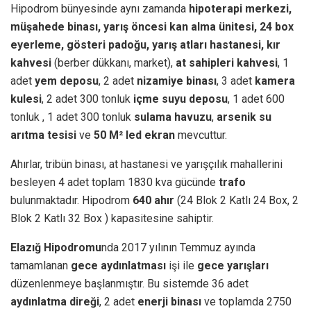
Hipodrom bünyesinde aynı zamanda
hipoterapi merkezi,
müşahede binası, yarış öncesi kan alma ünitesi, 24 box
eyerleme, gösteri padoğu, yarış atları hastanesi, kır
kahvesi
(berber dükkanı, market),
at sahipleri kahvesi
, 1
adet
yem deposu
, 2 adet
nizamiye binası
, 3 adet
kamera
kulesi
, 2 adet 300 tonluk
içme suyu deposu
, 1 adet 600
tonluk , 1 adet 300 tonluk
sulama havuzu
,
arsenik su
arıtma tesisi
ve
50 M² led ekran
mevcuttur.
Ahırlar, tribün binası, at hastanesi ve yarışçılık mahallerini
besleyen 4 adet toplam 1830 kva gücünde
trafo
bulunmaktadır. Hipodrom
640 ahır
(24 Blok 2 Katlı 24 Box, 2
Blok 2 Katlı 32 Box ) kapasitesine sahiptir.
Elazığ Hipodromu
nda 2017 yılının Temmuz ayında
tamamlanan
gece aydınlatması
işi ile
gece yarışları
düzenlenmeye başlanmıştır. Bu sistemde 36 adet
aydınlatma direği
, 2 adet
enerji binası
ve toplamda 2750