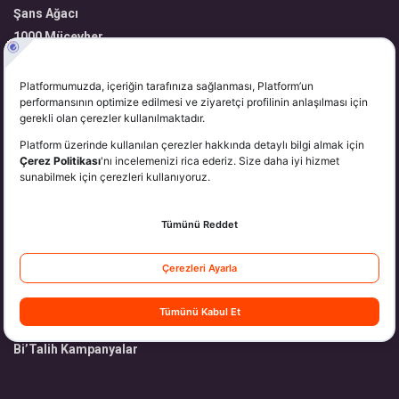
Şans Ağacı
1000 Mücevher
Volkanik Harita
Zengin Yatırımcı
Kazandıran Taşlar
YARDIM
Hakkımızda
Üyelik
Para Yatırma
Para Çekme
Nasıl Oynarım?
Hizmetlerimiz
Bi’Talih Kampanyalar