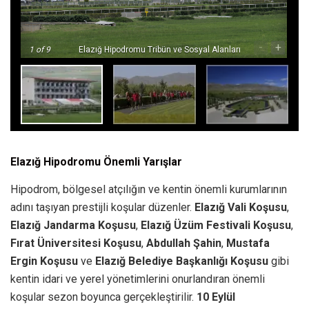
-
+
1
of 9
Elazığ Hipodromu Tribün ve Sosyal Alanları
Elazığ Hipodromu Önemli Yarışlar
Hipodrom, bölgesel atçılığın ve kentin önemli kurumlarının
adını taşıyan prestijli koşular düzenler.
Elazığ Vali Koşusu
,
Elazığ Jandarma Koşusu
,
Elazığ Üzüm Festivali Koşusu
,
Fırat Üniversitesi Koşusu
,
Abdullah Şahin
,
Mustafa
Ergin Koşusu
ve
Elazığ Belediye Başkanlığı Koşusu
gibi
kentin idari ve yerel yönetimlerini onurlandıran önemli
koşular sezon boyunca gerçekleştirilir.
10 Eylül