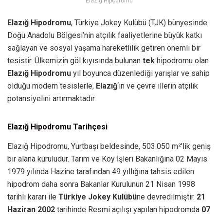
Elazığ Hipodromu
Elazığ Hipodromu
, Türkiye Jokey Kulübü (TJK) bünyesinde
Doğu Anadolu Bölgesi’nin atçılık faaliyetlerine büyük katkı
sağlayan ve sosyal yaşama hareketlilik getiren önemli bir
tesistir. Ülkemizin göl kıyısında bulunan
tek
hipodromu olan
Elazığ Hipodromu
yıl boyunca düzenlediği yarışlar ve sahip
olduğu modern tesislerle,
Elazığ
‘ın ve çevre illerin atçılık
potansiyelini artırmaktadır.
Elazığ Hipodromu Tarihçesi
Elazığ Hipodromu, Yurtbaşı beldesinde, 503.050 m²’lik geniş
bir alana kuruludur. Tarım ve Köy İşleri Bakanlığına 02 Mayıs
1979 yılında Hazine tarafından 49 yıllığına tahsis edilen
hipodrom daha sonra Bakanlar Kurulunun 21 Nisan 1998
tarihli kararı ile
Türkiye Jokey Kulübü
ne devredilmiştir.
21
Haziran 2002
tarihinde Resmi açılışı yapılan hipodromda
07