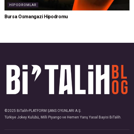
HIPODROMLAR
Bursa Osmangazi Hipodromu
©2025
BiTalih
-PLATFORM ŞANS OYUNLARI A.Ş.
Türkiye Jokey Kulübü, Milli Piyango ve Hemen Yarış Yasal Bayisi
BiTalih
.