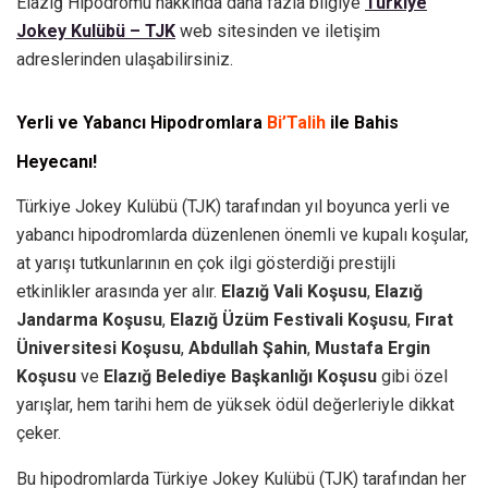
Elazığ Hipodromu hakkında daha fazla bilgiye
Türkiye
Jokey Kulübü – TJK
web sitesinden ve iletişim
adreslerinden ulaşabilirsiniz.
Yerli ve Yabancı Hipodromlara
Bi’Talih
ile Bahis
Heyecanı!
Türkiye Jokey Kulübü (TJK) tarafından yıl boyunca yerli ve
yabancı hipodromlarda düzenlenen önemli ve kupalı koşular,
at yarışı tutkunlarının en çok ilgi gösterdiği prestijli
etkinlikler arasında yer alır.
Elazığ Vali Koşusu
,
Elazığ
Jandarma Koşusu
,
Elazığ Üzüm Festivali Koşusu
,
Fırat
Üniversitesi Koşusu
,
Abdullah Şahin
,
Mustafa Ergin
Koşusu
ve
Elazığ Belediye Başkanlığı Koşusu
gibi özel
yarışlar, hem tarihi hem de yüksek ödül değerleriyle dikkat
çeker.
Bu hipodromlarda Türkiye Jokey Kulübü (TJK) tarafından her