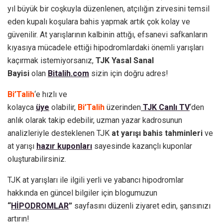
yıl büyük bir coşkuyla düzenlenen, atçılığın zirvesini temsil
eden kupalı koşulara bahis yapmak artık çok kolay ve
güvenilir. At yarışlarının kalbinin attığı, efsanevi safkanların
kıyasıya mücadele ettiği hipodromlardaki önemli yarışları
kaçırmak istemiyorsanız,
TJK Yasal Sanal
Bayisi
olan
Bitalih.com
sizin için doğru adres!
Bi’Talih
‘e hızlı ve
kolayca
üye
olabilir,
Bi’Talih
üzerinden
TJK Canlı TV
‘den
anlık olarak takip edebilir, uzman yazar kadrosunun
analizleriyle desteklenen TJK
at yarışı bahis tahminleri
ve
at yarışı
hazır kuponları
sayesinde kazançlı kuponlar
oluşturabilirsiniz.
TJK at yarışları ile ilgili yerli ve yabancı hipodromlar
hakkında en güncel bilgiler için blogumuzun
“
HİPODROMLAR
”
sayfasını düzenli ziyaret edin, şansınızı
artırın!