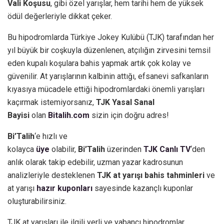
Vali Koşusu
, gibi özel yarışlar, hem tarihi hem de yüksek
ödül değerleriyle dikkat çeker.
Bu hipodromlarda Türkiye Jokey Kulübü (TJK) tarafından her
yıl büyük bir coşkuyla düzenlenen, atçılığın zirvesini temsil
eden kupalı koşulara bahis yapmak artık çok kolay ve
güvenilir. At yarışlarının kalbinin attığı, efsanevi safkanların
kıyasıya mücadele ettiği hipodromlardaki önemli yarışları
kaçırmak istemiyorsanız,
TJK Yasal Sanal
Bayisi
olan
Bitalih.com
sizin için doğru adres!
Bi’Talih
‘e hızlı ve
kolayca
üye
olabilir,
Bi’Talih
üzerinden
TJK Canlı TV
‘den
anlık olarak takip edebilir, uzman yazar kadrosunun
analizleriyle desteklenen
TJK
at yarışı bahis tahminleri
ve
at yarışı
hazır kuponları
sayesinde kazançlı kuponlar
oluşturabilirsiniz.
TJK at yarışları ile ilgili yerli ve yabancı hipodromlar