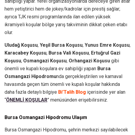
sahipliği yapar. Yerel organizasyonlarda dereceye giren atlar
hem yetiştirici hem de jokey/kadrolar için prestij sağlar;
ayrıca TJK resmi programlarında ilan edilen yüksek
ikramiyeli koşular bölge yarış takviminin dikkat çeken etabı
olur.
Uludağ Koşusu
,
Yeşil Bursa Koşusu
,
Yunus Emre Koşusu
,
Karacabey Koşusu
,
Bursa Vali Koşusu
,
Ertuğrul Gazi
Koşusu
,
Osmangazi Koşusu
,
Orhangazi Koşusu
gibi
önemli ve kupalı koşulara ev sahipliği yapan
Bursa
Osmangazi
Hipodromu
nda gerçekleştirilen ve karnaval
havasında geçen tüm önemli ve kupalı koşular hakkında
daha fazla detaylı bilgiye
Bi’Talih Blog
içerisinde yer alan
“
ÖNEMLİ KOŞULAR
” menüsünden erişebilirsiniz.
Bursa Osmangazi Hipodromu Ulaşım
Bursa Osmangazi Hipodromu, şehrin merkezi sayılabilecek