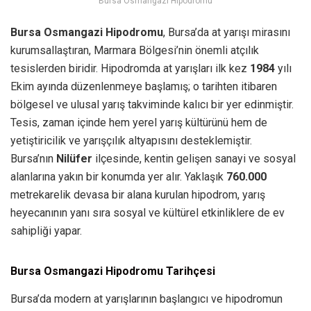
Bursa Osmangazi Hipodromu
Bursa Osmangazi Hipodromu
, Bursa’da at yarışı mirasını
kurumsallaştıran, Marmara Bölgesi’nin önemli atçılık
tesislerden biridir. Hipodromda at yarışları ilk kez
1984
yılı
Ekim ayında düzenlenmeye başlamış; o tarihten itibaren
bölgesel ve ulusal yarış takviminde kalıcı bir yer edinmiştir.
Tesis, zaman içinde hem yerel yarış kültürünü hem de
yetiştiricilik ve yarışçılık altyapısını desteklemiştir.
Bursa’nın
Nilüfer
ilçesinde, kentin gelişen sanayi ve sosyal
alanlarına yakın bir konumda yer alır. Yaklaşık
760.000
metrekarelik devasa bir alana kurulan hipodrom, yarış
heyecanının yanı sıra sosyal ve kültürel etkinliklere de ev
sahipliği yapar.
Bursa Osmangazi Hipodromu Tarihçesi
Bursa’da modern at yarışlarının başlangıcı ve hipodromun