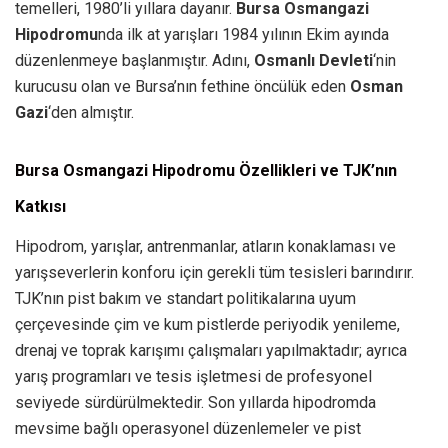
temelleri, 1980’li yıllara dayanır.
Bursa Osmangazi
Hipodromu
nda ilk at yarışları 1984 yılının Ekim ayında
düzenlenmeye başlanmıştır. Adını,
Osmanlı Devleti
‘nin
kurucusu olan ve Bursa’nın fethine öncülük eden
Osman
Gazi
‘den almıştır.
Bursa Osmangazi Hipodromu Özellikleri ve TJK’nın
Katkısı
Hipodrom, yarışlar, antrenmanlar, atların konaklaması ve
yarışseverlerin konforu için gerekli tüm tesisleri barındırır.
TJK’nın pist bakım ve standart politikalarına uyum
çerçevesinde çim ve kum pistlerde periyodik yenileme,
drenaj ve toprak karışımı çalışmaları yapılmaktadır; ayrıca
yarış programları ve tesis işletmesi de profesyonel
seviyede sürdürülmektedir. Son yıllarda hipodromda
mevsime bağlı operasyonel düzenlemeler ve pist