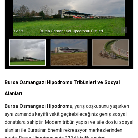
-
+
1
of 8
Bursa Osmangazi Hipodromu Pistleri
Bursa Osmangazi Hipodromu Tribünleri ve Sosyal
Alanları
Bursa Osmangazi Hipodromu
, yarış coşkusunu yaşarken
aynı zamanda keyifli vakit geçirebileceğiniz geniş sosyal
donatılara sahiptir. Modern tribün yapısı ve aile dostu sosyal
alanları ile Bursa’nın önemli rekreasyon merkezlerinden
biridir. Bursa Hipodromunda 2334 kişilik seyirci