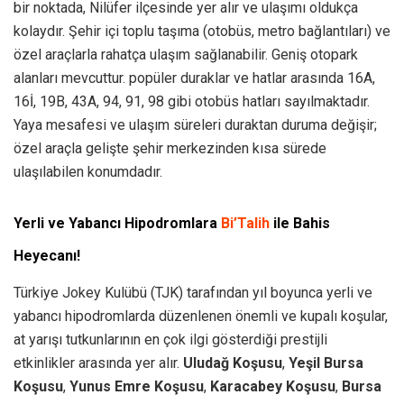
bir noktada, Nilüfer ilçesinde yer alır ve ulaşımı oldukça
kolaydır. Şehir içi toplu taşıma (otobüs, metro bağlantıları) ve
özel araçlarla rahatça ulaşım sağlanabilir. Geniş otopark
alanları mevcuttur. popüler duraklar ve hatlar arasında 16A,
16İ, 19B, 43A, 94, 91, 98 gibi otobüs hatları sayılmaktadır.
Yaya mesafesi ve ulaşım süreleri duraktan duruma değişir;
özel araçla gelişte şehir merkezinden kısa sürede
ulaşılabilen konumdadır.
Yerli ve Yabancı Hipodromlara
Bi’Talih
ile Bahis
Heyecanı!
Türkiye Jokey Kulübü (TJK) tarafından yıl boyunca yerli ve
yabancı hipodromlarda düzenlenen önemli ve kupalı koşular,
at yarışı tutkunlarının en çok ilgi gösterdiği prestijli
etkinlikler arasında yer alır.
Uludağ Koşusu
,
Yeşil Bursa
Koşusu
,
Yunus Emre Koşusu
,
Karacabey Koşusu
,
Bursa