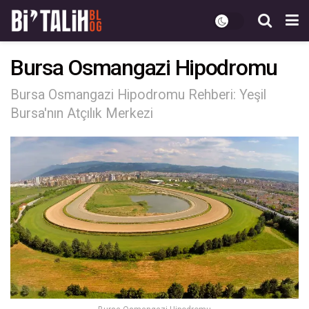
Bursa Osmangazi Hipodromu
Bursa Osmangazi Hipodromu Rehberi: Yeşil
Bursa'nın Atçılık Merkezi