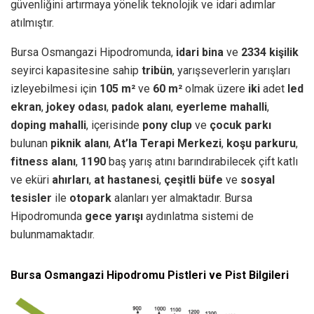
güvenliğini artırmaya yönelik teknolojik ve idari adımlar
atılmıştır.
Bursa Osmangazi Hipodromunda,
idari bina
ve
2334 kişilik
seyirci kapasitesine sahip
tribün
, yarışseverlerin yarışları
izleyebilmesi için
105 m²
ve
60 m²
olmak üzere
iki
adet
led
ekran
,
jokey odası
,
padok alanı
,
eyerleme mahalli
,
doping mahalli
, içerisinde
pony clup
ve
çocuk parkı
bulunan
piknik alanı
,
At’la Terapi Merkezi
,
koşu parkuru
,
fitness alanı
,
1190
baş yarış atını barındırabilecek çift katlı
ve eküri
ahırları
,
at hastanesi
,
çeşitli büfe
ve
sosyal
tesisler
ile
otopark
alanları yer almaktadır. Bursa
Hipodromunda
gece yarışı
aydınlatma sistemi de
bulunmamaktadır.
Bursa Osmangazi Hipodromu Pistleri ve Pist Bilgileri