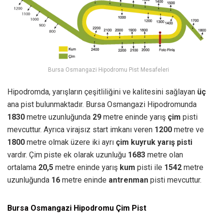
Bursa Osmangazi Hipodromu Pist Mesafeleri
Hipodromda, yarışların çeşitliliğini ve kalitesini sağlayan
üç
ana pist bulunmaktadır. Bursa Osmangazi Hipodromunda
1830
metre uzunluğunda
29
metre eninde yarış
çim
pisti
mevcuttur. Ayrıca virajsız start imkanı veren
1200
metre ve
1800
metre olmak üzere iki ayrı
çim kuyruk yarış pisti
vardır. Çim piste ek olarak uzunluğu
1683
metre olan
ortalama
20,5
metre eninde yarış
kum
pisti ile
1542
metre
uzunluğunda
16
metre eninde
antrenman
pisti mevcuttur.
Bursa Osmangazi Hipodromu Çim Pist