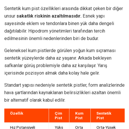
Sentetik kum pist özellikleri arasında dikkat çeken bir diğer
unsur
sakatlık riskinin azaltılmasıdır.
Esnek yapı
sayesinde eklem ve tendonlara binen yük daha dengeli
dağıtılabilir. Hipodrom yönetimleri tarafından tercih
edilmesinin önemli nedenlerinden biri de budur.
Geleneksel kum pistlerde görülen yoğun kum sıçraması
sentetik yüzeylerde daha az yaşanır. Arkada bekleyen
safkanlar görüş problemiyle daha az karşılaşır. Yarış
içerisinde pozisyon almak daha kolay hale gelir.
Standart yapısı nedeniyle sentetik pistler, form analizlerinde
hava şartlarından kaynaklanan belirsizlikleri azaltan önemli
bir alternatif olarak kabul edilir.
Özellik
Çim
Kum
Sentetik
Pist
Pist
Pist
Hız Potansiyeli
Yüks
Orta
Orta-Yüsek