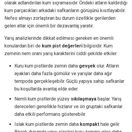
olarak adlandırılan kum sıçramasıdır. Öndeki atların kaldırdığı
kum parçacıkları arkadaki safkanların görüşünü kısıtlayabilir.
Nefes almayı zorlaştıran bu durum özellikle gerilerden
gelen atlar için önemli bir dezavantaj yaratır.
Yarış analizlerinde dikkat edilmesi gereken en önemli
konulardan biri de
kum pist değerleri
bilgisidir. Kum
zeminin nem oranı yarış karakterini ciddi şekilde etkiler.
Kuru kum pistlerde zemin daha
gevşek
olur. Atların
ayakları daha fazla gömülür ve yarışlar daha ağır
tempoda gerçekleşebilir. Güçlü yapıya sahip safkanlar
bu koşullarda avantaj elde eder.
Nemli kum pistlerde yüzey
sıkılaşmaya
başlar. Yarış
dereceleri genellikle hızlanır ve ön gruptaki safkanlar
daha etkili performans gösterebilir.
Islak kum pistlerde zemin daha
kompakt
hale gelir.
Birçok durumda yarış süreleri kuru zemine göre daha