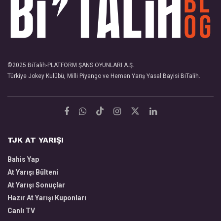
©2025
BiTalih
-PLATFORM ŞANS OYUNLARI A.Ş.
Türkiye Jokey Kulübü, Milli Piyango ve Hemen Yarış Yasal Bayisi
BiTalih
.
TJK AT YARIŞI
Bahis Yap
At Yarışı Bülteni
At Yarışı Sonuçlar
Hazır At Yarışı Kuponları
Canlı TV