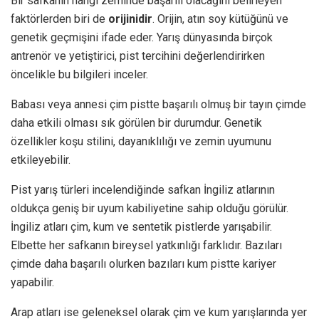
Bir safkanın hangi zeminde başarılı olacağını belirleyen
faktörlerden biri de
orijinidir
. Orijin, atın soy kütüğünü ve
genetik geçmişini ifade eder. Yarış dünyasında birçok
antrenör ve yetiştirici, pist tercihini değerlendirirken
öncelikle bu bilgileri inceler.
Babası veya annesi çim pistte başarılı olmuş bir tayın çimde
daha etkili olması sık görülen bir durumdur. Genetik
özellikler koşu stilini, dayanıklılığı ve zemin uyumunu
etkileyebilir.
Pist yarış türleri incelendiğinde safkan İngiliz atlarının
oldukça geniş bir uyum kabiliyetine sahip olduğu görülür.
İngiliz atları çim, kum ve sentetik pistlerde yarışabilir.
Elbette her safkanın bireysel yatkınlığı farklıdır. Bazıları
çimde daha başarılı olurken bazıları kum pistte kariyer
yapabilir.
Arap atları ise geleneksel olarak çim ve kum yarışlarında yer