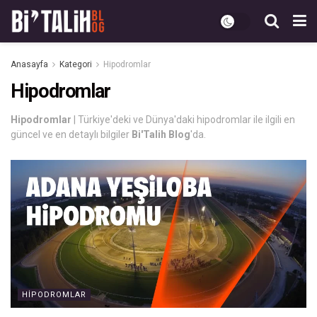
Anasayfa
Kategori
Hipodromlar
Hipodromlar
Hipodromlar
| Türkiye'deki ve Dünya'daki hipodromlar ile ilgili en
güncel ve en detaylı bilgiler
Bi'Talih Blog
'da.
HIPODROMLAR