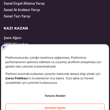
Sanal Engel Atlama Yarışı
Sanal At Arabası Yarışı
Sanal Tazı Yarışı
KAZI KAZAN
Şans Ağacı
1000 Mücevher
Volkanik Harita
Zengin Yatırımcı
Kazandıran Taşlar
YARDIM
Hakkımızda
Üyelik
Para Yatırma