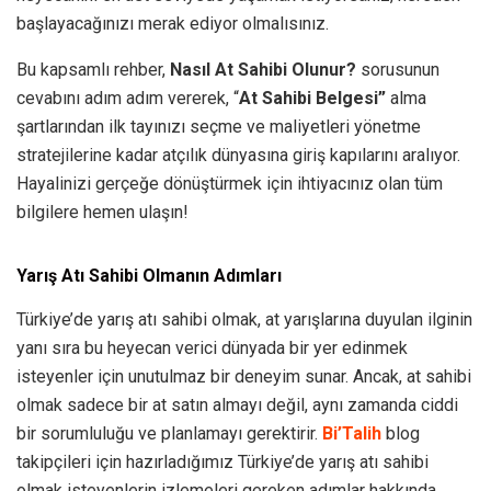
başlayacağınızı merak ediyor olmalısınız.
Bu kapsamlı rehber,
Nasıl At Sahibi Olunur?
sorusunun
cevabını adım adım vererek, “
At Sahibi Belgesi”
alma
şartlarından ilk tayınızı seçme ve maliyetleri yönetme
stratejilerine kadar atçılık dünyasına giriş kapılarını aralıyor.
Hayalinizi gerçeğe dönüştürmek için ihtiyacınız olan tüm
bilgilere hemen ulaşın!
Yarış Atı Sahibi Olmanın Adımları
Türkiye’de yarış atı sahibi olmak, at yarışlarına duyulan ilginin
yanı sıra bu heyecan verici dünyada bir yer edinmek
isteyenler için unutulmaz bir deneyim sunar. Ancak, at sahibi
olmak sadece bir at satın almayı değil, aynı zamanda ciddi
bir sorumluluğu ve planlamayı gerektirir.
Bi’Talih
blog
takipçileri için hazırladığımız Türkiye’de yarış atı sahibi
olmak isteyenlerin izlemeleri gereken adımlar hakkında