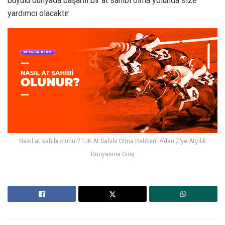
büyülü dünyada başarılı bir at sahibi olma yolunda size
yardımcı olacaktır.
Nasıl at sahibi olunur? TJK At Sahibi Olma Rehberi: A’dan Z’ye Atçılık
Dünyasına Giriş