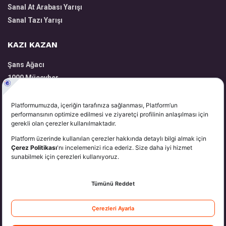
Sanal At Arabası Yarışı
Sanal Tazı Yarışı
KAZI KAZAN
Şans Ağacı
1000 Mücevher
Volkanik Harita
Zengin Yatırımcı
Kazandıran Taşlar
YARDIM
Hakkımızda
Üyelik
Para Yatırma
Para Çekme