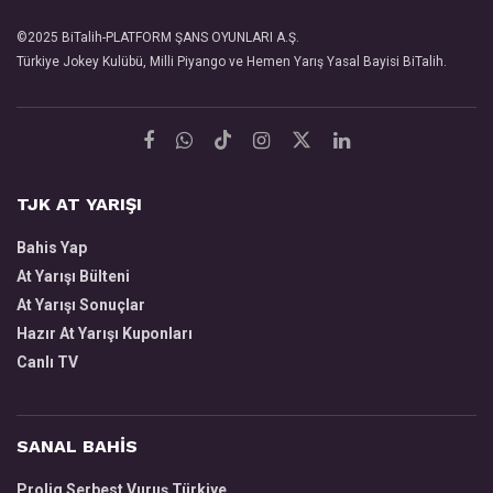
©2025
BiTalih
-PLATFORM ŞANS OYUNLARI A.Ş.
Türkiye Jokey Kulübü, Milli Piyango ve Hemen Yarış Yasal Bayisi
BiTalih
.
TJK AT YARIŞI
Bahis Yap
At Yarışı Bülteni
At Yarışı Sonuçlar
Hazır At Yarışı Kuponları
Canlı TV
SANAL BAHİS
Prolig Serbest Vuruş Türkiye