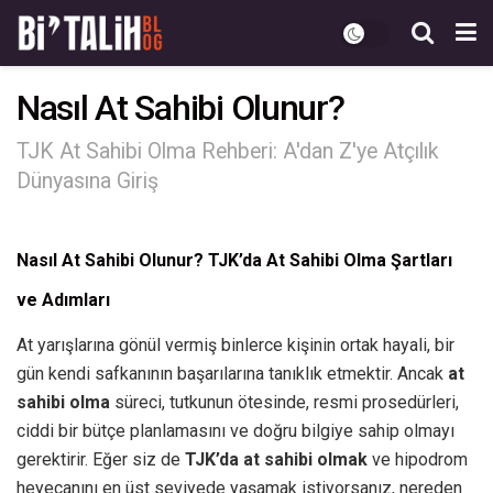
Nasıl At Sahibi Olunur?
TJK At Sahibi Olma Rehberi: A'dan Z'ye Atçılık
Dünyasına Giriş
Nasıl At Sahibi Olunur? TJK’da At Sahibi Olma Şartları
ve Adımları
At yarışlarına gönül vermiş binlerce kişinin ortak hayali, bir
gün kendi safkanının başarılarına tanıklık etmektir. Ancak
at
sahibi olma
süreci, tutkunun ötesinde, resmi prosedürleri,
ciddi bir bütçe planlamasını ve doğru bilgiye sahip olmayı
gerektirir. Eğer siz de
TJK’da at sahibi olmak
ve hipodrom
heyecanını en üst seviyede yaşamak istiyorsanız, nereden