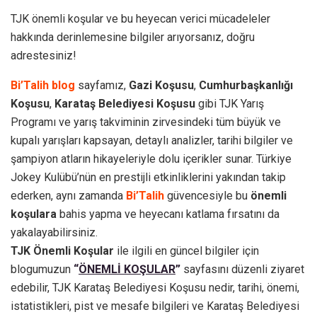
TJK önemli koşular ve bu heyecan verici mücadeleler
hakkında derinlemesine bilgiler arıyorsanız, doğru
adrestesiniz!
Bi’Talih blog
sayfamız,
Gazi Koşusu
,
Cumhurbaşkanlığı
Koşusu
,
Karataş Belediyesi Koşusu
gibi TJK Yarış
Programı ve yarış takviminin zirvesindeki tüm büyük ve
kupalı yarışları kapsayan, detaylı analizler, tarihi bilgiler ve
şampiyon atların hikayeleriyle dolu içerikler sunar. Türkiye
Jokey Kulübü’nün en prestijli etkinliklerini yakından takip
ederken, aynı zamanda
Bi’Talih
güvencesiyle bu
önemli
koşulara
bahis yapma ve heyecanı katlama fırsatını da
yakalayabilirsiniz.
TJK Önemli Koşular
ile ilgili en güncel bilgiler için
blogumuzun
“
ÖNEMLİ KOŞULAR
”
sayfasını düzenli ziyaret
edebilir, TJK Karataş Belediyesi Koşusu nedir, tarihi, önemi,
istatistikleri, pist ve mesafe bilgileri ve Karataş Belediyesi