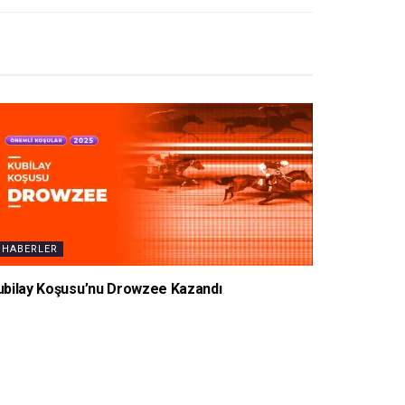
HABERLER
ubilay Koşusu’nu Drowzee Kazandı