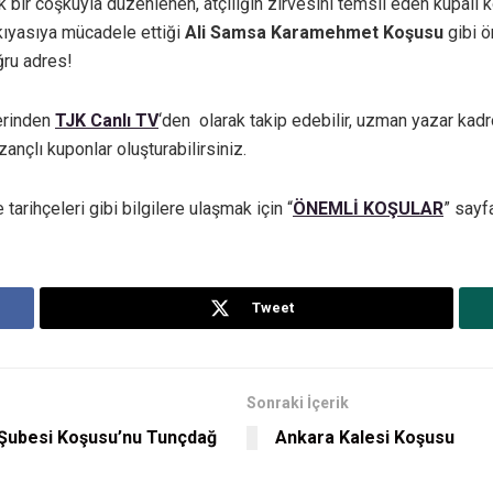
k bir coşkuyla düzenlenen, atçılığın zirvesini temsil eden kupalı k
n kıyasıya mücadele ettiği
Ali Samsa Karamehmet Koşusu
gibi ö
ğru adres!
rinden
TJK Canlı TV
‘den olarak takip edebilir, uzman yazar kadr
nçlı kuponlar oluşturabilirsiniz.
arihçeleri gibi bilgilere ulaşmak için “
ÖNEMLİ KOŞULAR
” sayf
Tweet
Sonraki İçerik
 Şubesi Koşusu’nu Tunçdağ
Ankara Kalesi Koşusu