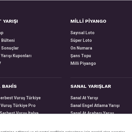
 YARIŞI
MİLLİ PİYANGO
ap
Sayısal Loto
ı Bülteni
Süper Loto
ı Sonuçlar
On Numara
 Yarışı Kuponları
Şans Topu
V
Milli Piyango
 BAHİS
SANAL YARIŞLAR
Serbest Vuruş Türkiye
Sanal At Yarışı
 Vuruş Türkiye Pro
Sanal Engel Atlama Yarışı
Serbest Vuruş İtalya
Sanal At Arabası Yarışı
Vuruş Pro İtalya
Sanal Tazı Yarışı
asketbol