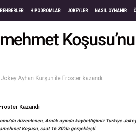
REHBERLER
HIPODROMLAR
JOKEYLER
NASIL OYNANIR
amehmet Koşusu’nu 
okey Ayhan Kurşun ile Froster kazandı.
Froster Kazandı
mu’da düzenlenen, Aralık ayında kaybettiğimiz Türkiye Jokey 
mehmet Koşusu, saat 16.30’da gerçekleşti.