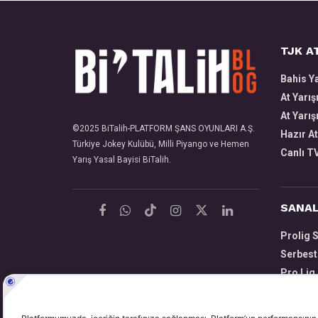
TJK AT
Bahis Y
At Yarış
At Yarış
©2025
BiTalih
-PLATFORM ŞANS OYUNLARI A.Ş.
Hazır At
Türkiye Jokey Kulübü, Milli Piyango ve Hemen
Canlı T
Yarış Yasal Bayisi
BiTalih
.
SANAL
Prolig 
Serbest
Pro Lig 
Serbest 
Sanal B