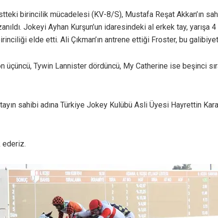
stteki birincilik mücadelesi (KV-8/S), Mustafa Reşat Akkan’ın sahi
anıldı. Jokeyi Ayhan Kurşun’un idaresindeki al erkek tay, yarışa 
nciliği elde etti. Ali Çıkman’ın antrene ettiği Froster, bu galibiyet
on üçüncü, Tywin Lannister dördüncü, My Catherine ise beşinci sır
 tayın sahibi adına Türkiye Jokey Kulübü Asli Üyesi Hayrettin K
 ederiz.