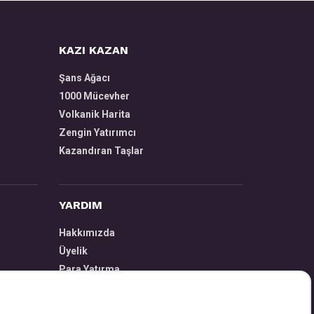
KAZI KAZAN
Şans Ağacı
1000 Mücevher
Volkanik Harita
Zengin Yatırımcı
Kazandıran Taşlar
YARDIM
Hakkımızda
Üyelik
Para Yatırma
Para Çekme
Nasıl Oynarım?