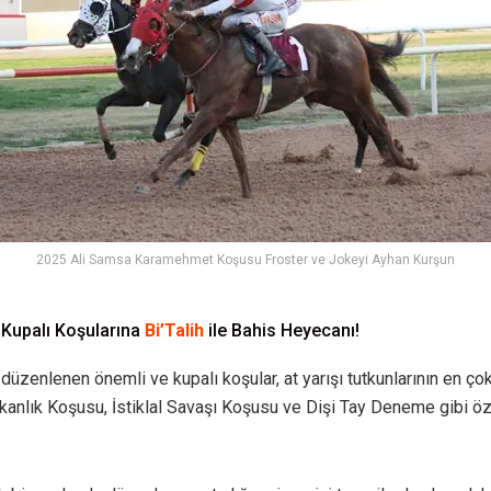
2025 Ali Samsa Karamehmet Koşusu Froster ve Jokeyi Ayhan Kurşun
 Kupalı Koşularına
Bi’Talih
ile Bahis Heyecanı!
zenlenen önemli ve kupalı koşular, at yarışı tutkunlarının en çok i
kanlık Koşusu, İstiklal Savaşı Koşusu ve Dişi Tay Deneme gibi öz