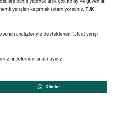
oşulara bahis yapmak artık çok kolay ve güvenilir.
nemli yarışları kaçırmak istemiyorsanız,
TJK
osunun analizleriyle desteklenen TJK at yarışı
amızı incelemeyı unutmayınız.
Gönder