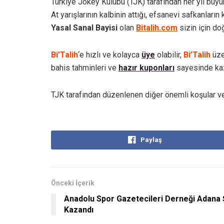
Türkiye Jokey Kulübü (TJK) tarafından her yıl büyü
At yarışlarının kalbinin attığı, efsanevi safkanları
Yasal Sanal Bayisi
olan
Bitalih.com
sizin için do
Bi’Talih
‘e hızlı ve kolayca
üye
olabilir,
Bi’Talih
üze
bahis tahminleri ve
hazır kuponları
sayesinde kaza
TJK tarafından düzenlenen diğer önemli koşular ve t
Paylaş
Önceki İçerik
Anadolu Spor Gazetecileri Derneği Adana
Kazandı