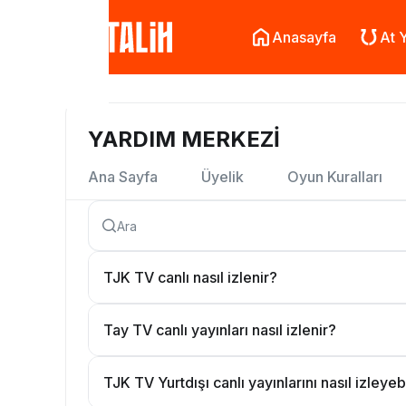
Anasayfa
At Y
YARDIM MERKEZI
Ana Sayfa
Üyelik
Oyun Kuralları
TJK TV canlı nasıl izlenir?
Bi’Talih üyeliğinizden TJK TV yayınlarına ulaş
Tay TV canlı yayınları nasıl izlenir?
program içeriklerinde bulunan tüm yayınlar
Bi’Talih üyeliğinizden Tay TV yayınlarına ulaş
Kanaldaki yayınlar, TJK TV yayını olduğu içi
TJK TV Yurtdışı canlı yayınlarını nasıl izleyeb
program içeriklerinde bulunan tüm yayınlar