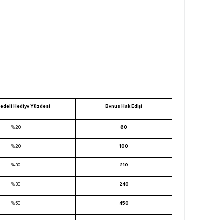
edeli Hediye Yüzdesi
Bonus Hak Edişi
%20
60
%20
100
%30
210
%30
240
%50
450