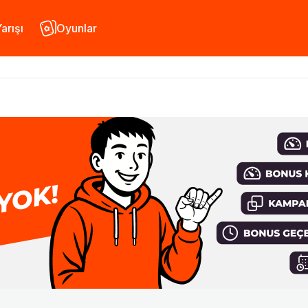
arışı
Oyunlar