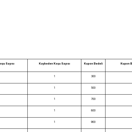
oşu Sayısı
Kaybeden Koşu Sayısı
Kupon Bedeli
Kupon B
1
300
1
500
1
700
1
800
1
900