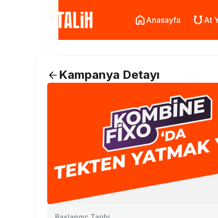
Anasayfa
At Y
Kampanya Detayı
Başlangıç Tarihi