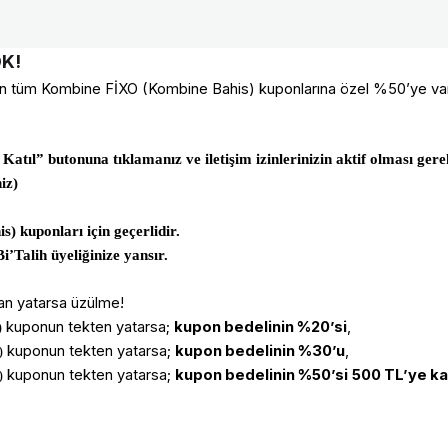
K!
tan tüm Kombine FİXO (Kombine Bahis) kuponlarına özel %50’ye varan
” butonuna tıklamanız ve iletişim izinlerinizin aktif olması gerekm
iz)
kuponları için geçerlidir.
’Talih üyeliğinize yansır.
n yatarsa üzülme!
kuponun tekten yatarsa;
kupon bedelinin %20’si
,
)
kuponun tekten yatarsa;
kupon bedelinin %30’u
,
)
kuponun tekten yatarsa;
kupon bedelinin %50’si
500 TL’ye k
)