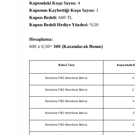
Kupondaki Koşu Sayısı:
4
Kuponun Kaybettiği Koşu Sayısı:
1
Kupon Bedeli:
600 TL
Kupon Bedeli Hediye Yüzdesi:
%50
Hesaplama:
600 x 0,50=
300 (Kazanılacak Bonus)
Bahis Türü
Kupondaki K
Kombine FİXO (Kombine Bahis)
2
Kombine FİXO (Kombine Bahis)
2
Kombine FİXO (Kombine Bahis)
3
Kombine FİXO (Kombine Bahis)
3
Kombine FİXO (Kombine Bahis)
4