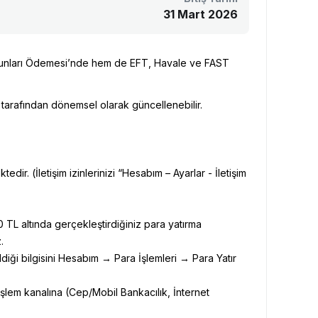
31 Mart 2026
Oyunları Ödemesi’nde hem de EFT, Havale ve FAST
h tarafından dönemsel olarak güncellenebilir.
ir. (İletişim izinlerinizi “Hesabım – Ayarlar - İletişim
 TL altında gerçekleştirdiğiniz para yatırma
.
iği bilgisini Hesabım → Para İşlemleri → Para Yatır
şlem kanalına (Cep/Mobil Bankacılık, İnternet