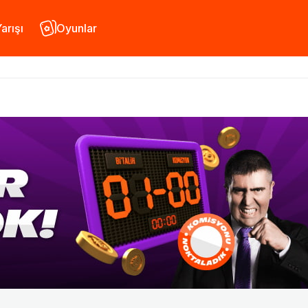
arışı
Oyunlar