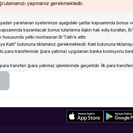
oğrulamanızı yapmanız gerekmektedir.
anyadan yararlanan üyelerimize aşağıdaki şartlar kapsamında bonus ver
 kapsamında kazanılacak bonus tutarlarına ilişkin hak ediş kuralları, B
 hususunda yetki münhasıran Bi'Talih’e aittir.
a Katıl” butonuna tıklamanız gerekmektedir. Katıl butonuna tıklam
tü para transferinde (para yatırma) uygulanan banka komisyonu bed
a transferi (para yatırma) işlemlerinde geçerlidir. İlk para transferi
dahil değildir.
tü yapılan her ilk para transferi (para yatırma) işlemi için kampanya bi
 bir tutar olmalıdır. 100 TL’nin altında gerçekleştirilen işlemler kampa
ara yatırma işlemlerinizde bankanız tarafından işlem ücreti kesilmed
 ödeme kanallarına (İnternet Bankacılığı, Cep/Mobil Bankacılık, ATM 
 her bankanın para transferi (para yatırma) sırasında uyguladığı komis
erçekleştireceğiniz EFT, Havale, FAST işlemleri için bankanız tarafı