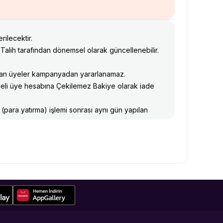
ilecektir.
i'Talih tarafından dönemsel olarak güncellenebilir.
ayan üyeler kampanyadan yararlanamaz.
eli üye hesabına Çekilemez Bakiye olarak iade
 (para yatırma) işlemi sonrası aynı gün yapılan
tiş tarihine kadar yararlanılabilir.
nyaya dahil değildir.
iği için kampanya kapsamında bonus
Kartlı işlem vb) göre değişiklik
yon tutarı kadar olacaktır.
ndan kesilen işlem ücretleri de ertesi gün Bi’Talih