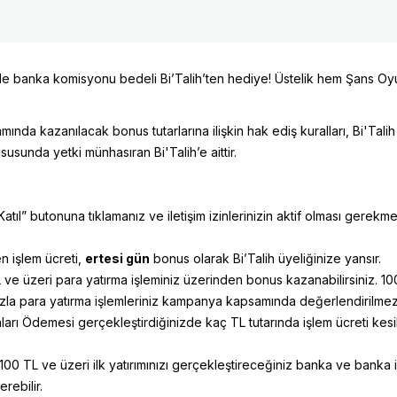
inde banka komisyonu bedeli Bi’Talih’ten hediye! Üstelik hem Şans 
mında kazanılacak bonus tutarlarına ilişkin hak ediş kuralları, Bi'Tali
susunda yetki münhasıran Bi'Talih’e aittir.
 butonuna tıklamanız ve iletişim izinlerinizin aktif olması gerekmekted
en işlem ücreti,
ertesi gün
bonus olarak Bi’Talih üyeliğinize yansır.
e üzeri para yatırma işleminiz üzerinden bonus kazanabilirsiniz. 100
fazla para yatırma işlemleriniz kampanya kapsamında değerlendirilmez
ı Ödemesi gerçekleştirdiğinizde kaç TL tutarında işlem ücreti kesild
0 TL ve üzeri ilk yatırımınızı gerçekleştireceğiniz banka ve banka i
rebilir.