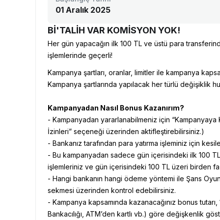
01 Aralık 2025
Bİ'TALİH VAR KOMİSYON YOK!
Her gün yapacağın ilk 100 TL ve üstü para transfer
işlemlerinde geçerli!
Kampanya şartları, oranlar, limitler ile kampanya kapsa
Kampanya şartlarında yapılacak her türlü değişiklik hu
Kampanyadan Nasıl Bonus Kazanırım?
- Kampanyadan yararlanabilmeniz için “Kampanyaya Katıl”
İzinleri” seçeneği üzerinden aktifleştirebilirsiniz.)
- Bankanız tarafından para yatırma işleminiz için kesil
- Bu kampanyadan sadece gün içerisindeki ilk 100 TL v
işlemleriniz ve gün içerisindeki 100 TL üzeri birden 
- Hangi bankanın hangi ödeme yöntemi ile Şans Oyunlar
sekmesi üzerinden kontrol edebilirsiniz.
- Kampanya kapsamında kazanacağınız bonus tutarı, 10
Bankacılığı, ATM’den kartlı vb.) göre değişkenlik göste