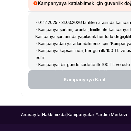
Kampanyaya katılabilmek için güvenlik d
- 01.12.2025 - 31.03.2026 tarihleri arasında kamp
- Kampanya şartları, oranlar, limitler ile kampanya
Kampanya şartlarında yapılacak her türlü değişiklik
- Kampanyadan yararlanabilmeniz için “Kampanyay
- Kampanya kapsamında, her gün ilk 100 TL ve üs
edilir.
- Kampanya, bir günde sadece ilk 100 TL ve üstü par
para transfer (para yatırma) işlemleri kampanyaya 
- Bu kampanyadan, ayrı ayrı günlerdeki 100 TL ve üs
Kampanyaya Katıl
- Para transfer (para yatırma) işlemi 100 TL ve üstü
- Alternatif Bank üzerinden gerçekleştirdiğiniz p
kazanamazsınız.
- Banka komisyonları, her bankaya ve her bankanın
gösterebilmektedir. Bi’Talih’in iade edeceği tutar,
|
|
|
Anasayfa
Hakkımızda
Kampanyalar
Yardım Merkezi
- Garanti Bankası ana hesabımıza IBAN yöntemiyle g
üyeliğinize bonus olarak yansır.