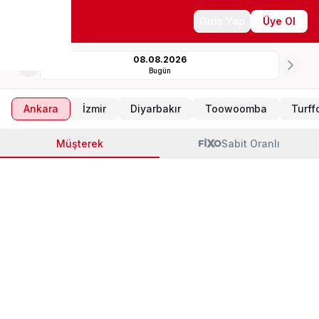
Sonuçlar
Giriş Yap
Üye Ol
08.08.2026
Bugün
Ankara
İzmir
Diyarbakır
Toowoomba
Turff
Müşterek
Sabit Oranlı