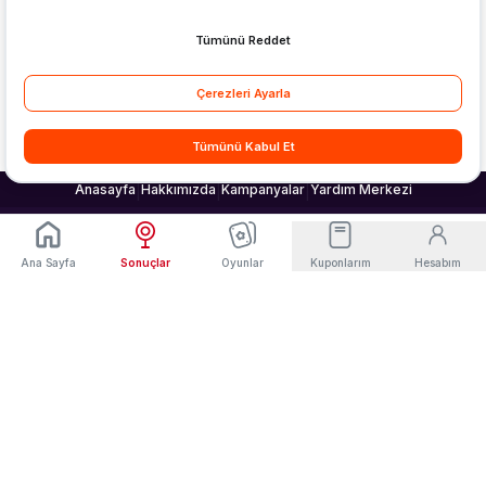
|
|
|
Anasayfa
Hakkımızda
Kampanyalar
Yardım Merkezi
Müşterek
Sabit İhtimalli
Bahis
Bahis
Ana Sayfa
Sonuçlar
Oyunlar
Kuponlarım
Hesabım
PLATFORM ŞANS OYUNLARI A.Ş.
Göztepe SK Resmi Sponsoru